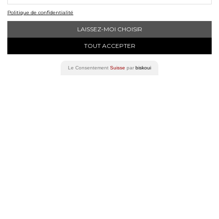
Politique de confidentialité
SPÉCIFICATIONS
LAISSEZ-MOI CHOISIR
TOUT ACCEPTER
Certifications :
Le Consentement
Suisse
par
biskoui
CPSC
EN1078
AS2063
F1447
EAN
0858718007923