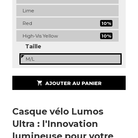
Lime
Red
10%
High-Vis Yellow
10%
Taille
M/L
shopping_cart
AJOUTER AU PANIER
Casque vélo Lumos
Ultra : l'Innovation
lumineuse pour votre