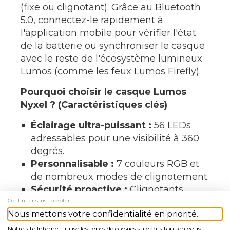
(fixe ou clignotant). Grâce au Bluetooth
5.0, connectez-le rapidement à
l'application mobile pour vérifier l'état
de la batterie ou synchroniser le casque
avec le reste de l'écosystème lumineux
Lumos (comme les feux Lumos Firefly).
Pourquoi choisir le casque Lumos
Nyxel ? (Caractéristiques clés)
Éclairage ultra-puissant :
56 LEDs
adressables pour une visibilité à 360
degrés.
Personnalisable :
7 couleurs RGB et
de nombreux modes de clignotement.
Sécurité proactive :
Clignotants
directionnels contrôlables au guidon.
Continuer sans accepter
Nous mettons votre confidentialité en priorité.
Confort thermique :
4 aérations pour
un flux d'air maximal.
Notre site Internet utilise les types de cookies suivants tout en vous