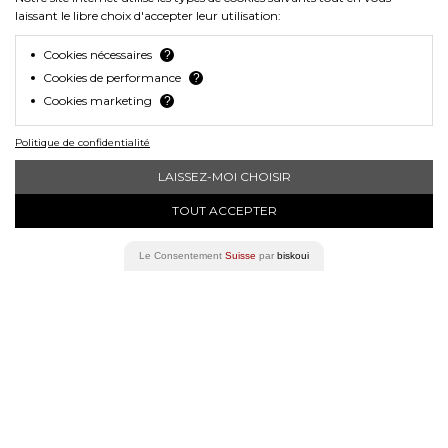
laissant le libre choix d'accepter leur utilisation:
Pratique :
Recharge rapide en USB-C
(Autonomie de 3h à 16h).
Cookies nécessaires
?
Usage polyvalent :
Idéal pour vélo de
Cookies de performance
?
ville, VAE (vélo électrique), vélo de
Cookies marketing
?
route et trottinette.
Politique de confidentialité
Commandez dès maintenant votre
LAISSEZ-MOI CHOISIR
casque Lumos Nyxel
et rejoignez la
nouvelle génération de cyclistes
TOUT ACCEPTER
connectés. Roulez avec style, roulez en
toute sécurité !
Le Consentement
Suisse
par
biskoui