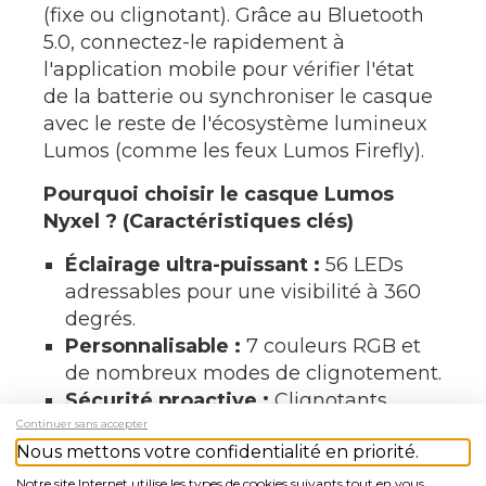
(fixe ou clignotant). Grâce au Bluetooth
5.0, connectez-le rapidement à
l'application mobile pour vérifier l'état
de la batterie ou synchroniser le casque
avec le reste de l'écosystème lumineux
Lumos (comme les feux Lumos Firefly).
Pourquoi choisir le casque Lumos
Nyxel ? (Caractéristiques clés)
Éclairage ultra-puissant :
56 LEDs
adressables pour une visibilité à 360
degrés.
Personnalisable :
7 couleurs RGB et
de nombreux modes de clignotement.
Sécurité proactive :
Clignotants
directionnels contrôlables au guidon.
Continuer sans accepter
Nous mettons votre confidentialité en priorité.
Confort thermique :
4 aérations pour
un flux d'air maximal.
Notre site Internet utilise les types de cookies suivants tout en vous