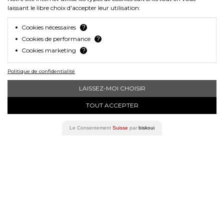
laissant le libre choix d'accepter leur utilisation:
Pratique :
Recharge rapide en USB-C
(Autonomie de 3h à 16h).
Cookies nécessaires
?
Usage polyvalent :
Idéal pour vélo de
Cookies de performance
?
ville, VAE (vélo électrique), vélo de
Cookies marketing
?
route et trottinette.
Politique de confidentialité
Commandez dès maintenant votre
LAISSEZ-MOI CHOISIR
casque Lumos Nyxel
et rejoignez la
nouvelle génération de cyclistes
TOUT ACCEPTER
connectés. Roulez avec style, roulez en
toute sécurité !
Le Consentement
Suisse
par
biskoui