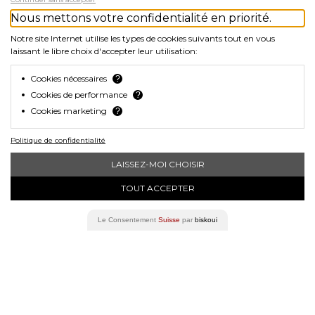
Nous mettons votre confidentialité en priorité.
Notre site Internet utilise les types de cookies suivants tout en vous
laissant le libre choix d'accepter leur utilisation:
Cookies nécessaires
?
Cookies de performance
?
Gilet LED
Cookies marketing
?
Politique de confidentialité
Le gilet LED Running de
LAISSEZ-MOI CHOISIR
CONNECT est le compagnon
idéal pour vos activités en
GOLED
TOUT ACCEPTER
plein air au crépuscule et dans
CHF 44.90
l'obscurité. Ce gilet…
Le Consentement
Suisse
par
biskoui