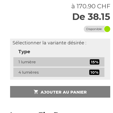
à 170.90 CHF
De 38.15
Disponible
Sélectionner la variante désirée :
Type
1 lumière
15%
4 lumières
10%
shopping_cart
AJOUTER AU PANIER