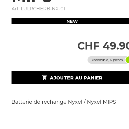
Art.
LULRCHERB-NX-01
NEW
CHF 49.9
Disponible, 4 pièces
shopping_cart
AJOUTER AU PANIER
Batterie de rechange Nyxel / Nyxel MIPS