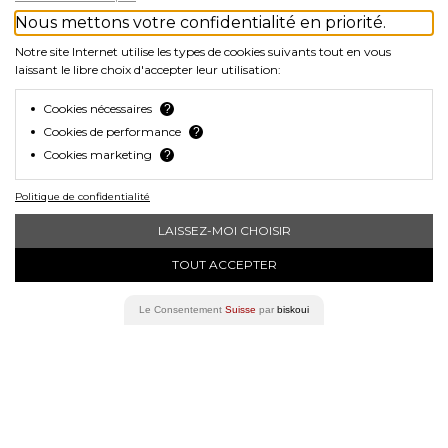
Nous mettons votre confidentialité en priorité.
Notre site Internet utilise les types de cookies suivants tout en vous
Facebook
Instagram
YouTube
laissant le libre choix d'accepter leur utilisation:
Cookies nécessaires
?
Cookies de performance
?
Inscrivez-vous à notre newsletter !
Cookies marketing
?
Politique de confidentialité
Produits
LAISSEZ-MOI CHOISIR
Tous les casques de vélo
TOUT ACCEPTER
ULTRA
ULTRA E-BIKE
Le Consentement
Suisse
par
biskoui
ULTRA FLY PRO
NYXEL
ULTRA AERO GT
NYXEL YOUTH
SNAPIX KIDS