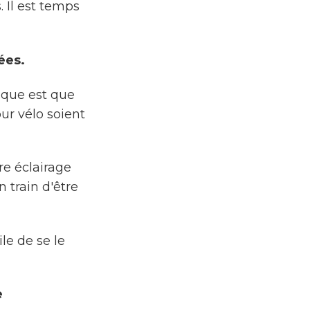
. Il est temps
lées.
sque est que
ur vélo soient
tre éclairage
n train d'être
ile de se le
e