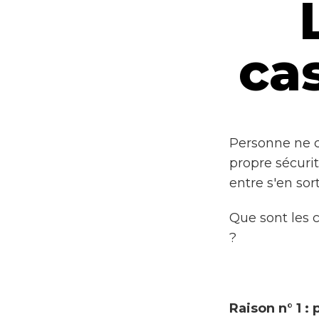
ca
Personne ne c
propre sécurit
entre s'en sor
Que sont les c
?
Raison n° 1 : 