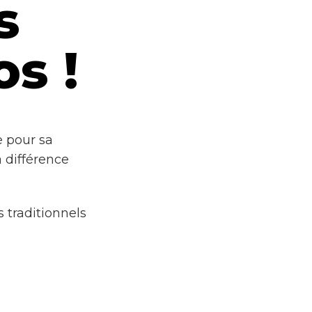
s
s !
e pour sa
a différence
 traditionnels