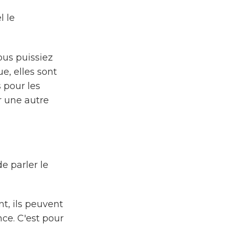
l le
ous puissiez
e, elles sont
s pour les
r une autre
de parler le
nt, ils peuvent
ce. C'est pour