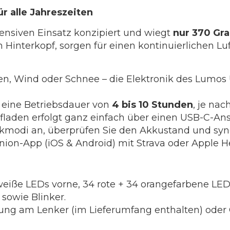
ür alle Jahreszeiten
ensiven Einsatz konzipiert und wiegt
nur 370 G
Hinterkopf, sorgen für einen kontinuierlichen Lu
en, Wind oder Schnee – die Elektronik des Lumos Ul
 eine Betriebsdauer von
4 bis 10 Stunden
, je na
Aufladen erfolgt ganz einfach über einen USB-C-Ans
inkmodi an, überprüfen Sie den Akkustand und syn
on-App (iOS & Android) mit Strava oder Apple He
iße LEDs vorne, 34 rote + 34 orangefarbene LEDs
 sowie Blinker.
ng am Lenker (im Lieferumfang enthalten) oder 