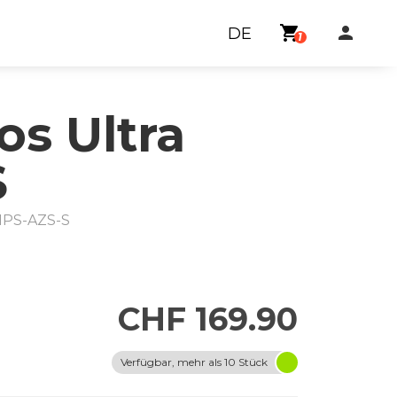
shopping_cart
person
DE
1
s Ultra
S
PS-AZS-S
CHF 169.90
Verfügbar, mehr als 10 Stück