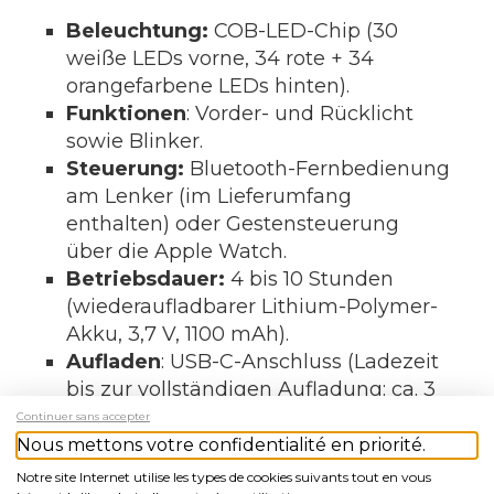
Beleuchtung:
COB-LED-Chip (30
weiße LEDs vorne, 34 rote + 34
orangefarbene LEDs hinten).
Funktionen
: Vorder- und Rücklicht
sowie Blinker.
Steuerung:
Bluetooth-Fernbedienung
am Lenker (im Lieferumfang
enthalten) oder Gestensteuerung
über die Apple Watch.
Betriebsdauer:
4 bis 10 Stunden
(wiederaufladbarer Lithium-Polymer-
Akku, 3,7 V, 1100 mAh).
Aufladen
: USB-C-Anschluss (Ladezeit
bis zur vollständigen Aufladung: ca. 3
Stunden).
Continuer sans accepter
Gewicht
: 370 g (Größe M) / Geringe
Nous mettons votre confidentialité en priorité.
Abweichungen je nach Größe und
Notre site Internet utilise les types de cookies suivants tout en vous