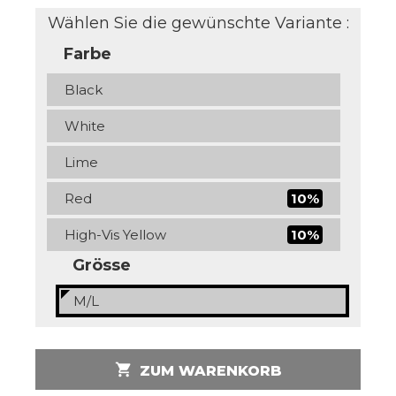
Wählen Sie die gewünschte Variante :
Farbe
Black
White
Lime
Red
10%
High-Vis Yellow
10%
Grösse
M/L
shopping_cart
ZUM WARENKORB