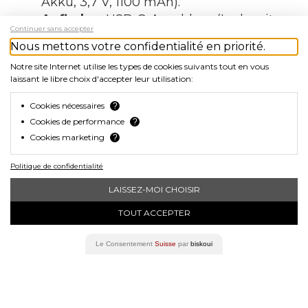
Akku, 3,7 V, 1100 mAh).
Aufladen
: USB-C-Anschluss (Ladezeit
Continuer sans accepter
bis zur vollständigen Aufladung: ca. 3
Nous mettons votre confidentialité en priorité.
Stunden).
Notre site Internet utilise les types de cookies suivants tout en vous
Gewicht
: 370 g (Größe M) / Geringe
laissant le libre choix d'accepter leur utilisation:
Abweichungen je nach Größe und
MIPS-Option.
Cookies nécessaires
?
Wasserdichtigkeit
: IPX6-
Cookies de performance
?
Cookies marketing
Zertifizierung (beständig gegen
?
starken Regen).
Politique de confidentialité
Belüftung
: 11 optimierte
Belüftungsöffnungen.
LAISSEZ-MOI CHOISIR
Sicherheitszertifizierungen
: CPSC,
TOUT ACCEPTER
EN1078, AS2063, F1447.
Le Consentement
Suisse
par
biskoui