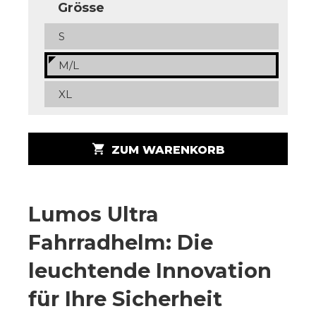
Grösse
S
M/L
XL
shopping_cart
ZUM WARENKORB
Lumos Ultra
Fahrradhelm: Die
leuchtende Innovation
für Ihre Sicherheit