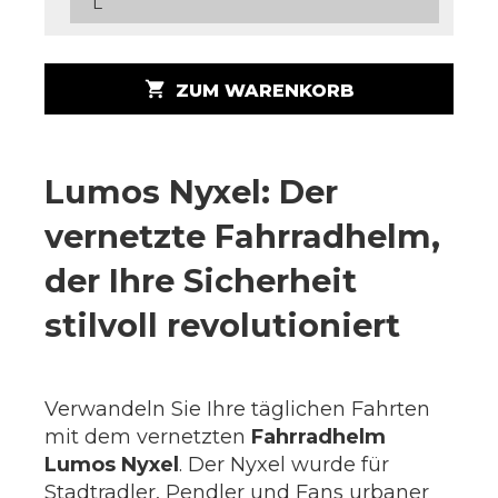
L
shopping_cart
ZUM WARENKORB
Lumos Nyxel: Der
vernetzte Fahrradhelm,
der Ihre Sicherheit
stilvoll revolutioniert
Verwandeln Sie Ihre täglichen Fahrten
mit dem vernetzten
Fahrradhelm
Lumos Nyxel
. Der Nyxel wurde für
Stadtradler, Pendler und Fans urbaner