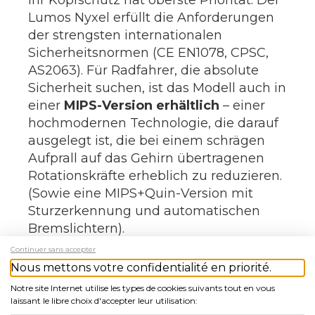
Lumos Nyxel erfüllt die Anforderungen
der strengsten internationalen
Sicherheitsnormen (CE EN1078, CPSC,
AS2063). Für Radfahrer, die absolute
Sicherheit suchen, ist das Modell auch in
einer
MIPS-Version erhältlich
– einer
hochmodernen Technologie, die darauf
ausgelegt ist, die bei einem schrägen
Aufprall auf das Gehirn übertragenen
Rotationskräfte erheblich zu reduzieren.
(Sowie eine MIPS+Quin-Version mit
Sturzerkennung und automatischen
Bremslichtern).
Continuer sans accepter
Warum sollten Sie sich für den Lumos
Nous mettons votre confidentialité en priorité.
Nyxel-Helm entscheiden?
(Wichtigste
Notre site Internet utilise les types de cookies suivants tout en vous
Merkmale)
laissant le libre choix d'accepter leur utilisation: