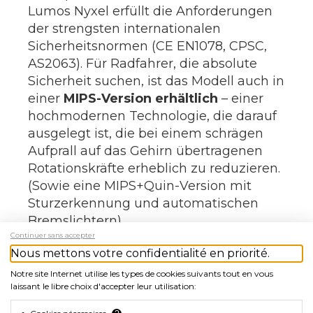
Lumos Nyxel erfüllt die Anforderungen
der strengsten internationalen
Sicherheitsnormen (CE EN1078, CPSC,
AS2063). Für Radfahrer, die absolute
Sicherheit suchen, ist das Modell auch in
einer
MIPS-Version erhältlich
– einer
hochmodernen Technologie, die darauf
ausgelegt ist, die bei einem schrägen
Aufprall auf das Gehirn übertragenen
Rotationskräfte erheblich zu reduzieren.
(Sowie eine MIPS+Quin-Version mit
Sturzerkennung und automatischen
Bremslichtern).
Continuer sans accepter
Warum sollten Sie sich für den Lumos
Nous mettons votre confidentialité en priorité.
Nyxel-Helm entscheiden?
(Wichtigste
Notre site Internet utilise les types de cookies suivants tout en vous
Merkmale)
laissant le libre choix d'accepter leur utilisation:
Extrem leistungsstarke