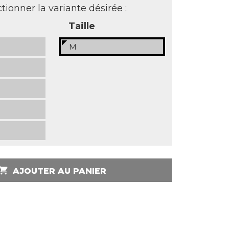
tionner la variante désirée :
Taille
M
opping_cart
AJOUTER AU PANIER