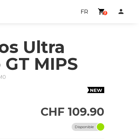
shopping_cart
person
FR
1
s Ultra
 GT MIPS
M0
NEW
CHF 109.90
Disponible