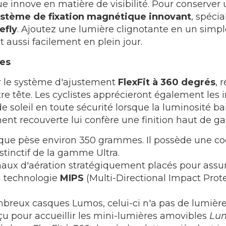
e innove en matière de visibilité. Pour conserver 
stème de fixation magnétique innovant
, spéci
efly
. Ajoutez une lumière clignotante en un simple
ut aussi facilement en plein jour.
ues
r le système d'ajustement
FlexFit à 360 degrés
, 
re tête. Les cyclistes apprécieront également les
e soleil en toute sécurité lorsque la luminosité ba
ment recouverte lui confère une finition haut de
ue pèse environ 350 grammes. Il possède une coqu
distinctif de la gamme Ultra.
naux d'aération stratégiquement placés pour assure
la technologie
MIPS
(Multi-Directional Impact Prote
eux casques Lumos, celui-ci n'a pas de lumières fi
u pour accueillir les mini-lumières amovibles
Lum