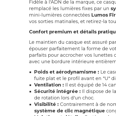
Fidèle à l'ADN de la marque, ce casqu
remplacé les lumières fixes par un
sy
mini-lumières connectées
Lumos Fir
vos sorties matinales, et retirez-la to
Confort premium et détails pratiq
Le maintien du casque est assuré pa
épouser parfaitement la forme de vot
parfaits pour accrocher vos lunettes d
avec une bordure intérieure entière
Poids et aérodynamisme :
Le casq
fuite plat et le profil avant en "U" 
Ventilation :
Il est équipé de 14 ca
Sécurité intégrée :
Il dispose de 
de rotation lors d'un choc.
Visibilité :
Contrairement à de nombr
système de clic magnétique
conç