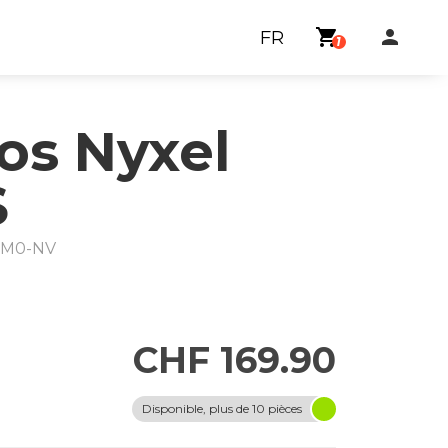
shopping_cart
person
FR
1
s Nyxel
S
-M0-NV
CHF 169.90
Disponible, plus de 10 pièces