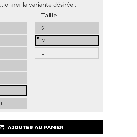
tionner la variante désirée :
Taille
S
M
L
r
opping_cart
AJOUTER AU PANIER