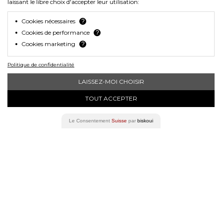
laissant le libre choix d'accepter leur utilisation:
0810059474499
Cookies nécessaires
?
Cookies de performance
?
Cookies marketing
?
SKU
Politique de confidentialité
LBLFM-01
LAISSEZ-MOI CHOISIR
TOUT ACCEPTER
Le Consentement
Suisse
par
biskoui
STVZO
Nein
KOMPATIBLE